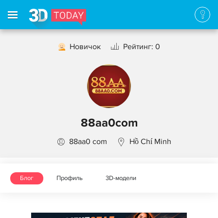
Новичок
Рейтинг: 0
88aa0com
88aa0 com
Hồ Chí Minh
Блог
Профиль
3D-модели