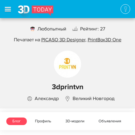
Любопытный
Рейтинг: 27
Печатает на
PICASO 3D Designer
,
PrintBox3D One
3dprintvn
Александр
Великий Новгород
Блог
Профиль
3D-модели
Объявления