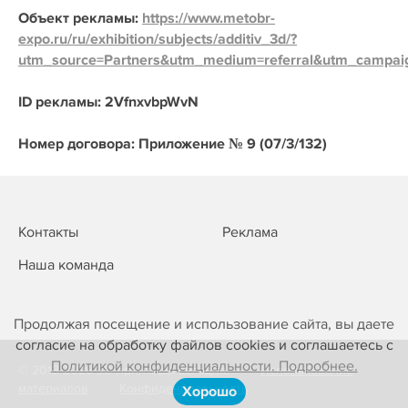
Объект рекламы:
https://www.metobr-
expo.ru/ru/exhibition/subjects/additiv_3d/?
utm_source=Partners&utm_medium=referral&utm_campai
ID рекламы: 2VfnxvbpWvN
Номер договора: Приложение № 9 (07/3/132)
Контакты
Реклама
Наша команда
Продолжая посещение и использование сайта, вы даете
согласие на обработку файлов cookies и соглашаетесь с
Политикой конфиденциальности. Подробнее.
© 2013-2026 3D-принтеры сегодня!
Использование
материалов
Конфиденциальность
Хорошо