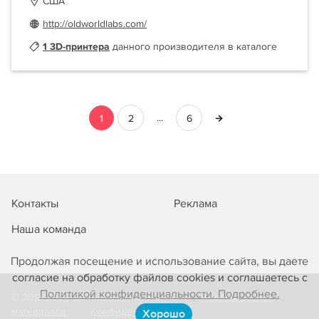
США
http://oldworldlabs.com/
1 3D-принтера
данного производителя в каталоге
...
1
2
6
Контакты
Реклама
Наша команда
Продолжая посещение и использование сайта, вы даете
согласие на обработку файлов cookies и соглашаетесь с
Политикой конфиденциальности. Подробнее.
© 2013-2026 3D-принтеры сегодня!
Использование
материалов
Конфиденциальность
Хорошо