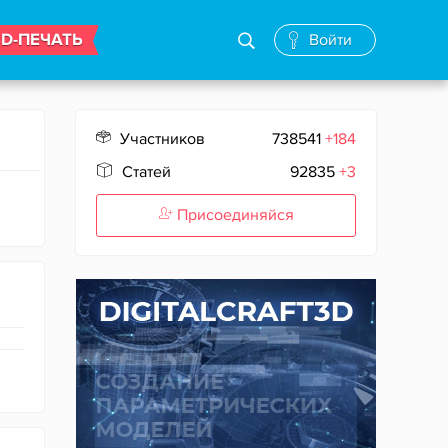
3D-ПЕЧАТЬ
Войти
Участников
738541
+184
Статей
92835
+3
Присоединяйся