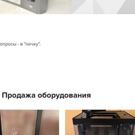
просы - в "личку".
е Продажа оборудования