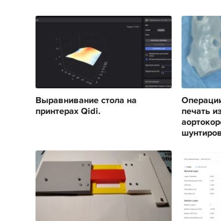
Выравнивание стола на
Операции
принтерах Qidi.
печать и
аортокор
шунтиро