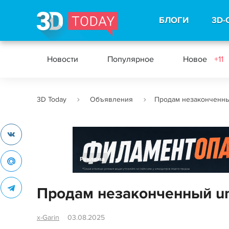
БЛОГИ
3D-
Новости
Популярное
Новое
+11
3D Today
Объявления
Продам незаконченны
Реклама
Продам незаконченный un
x-Garin
03.08.2025