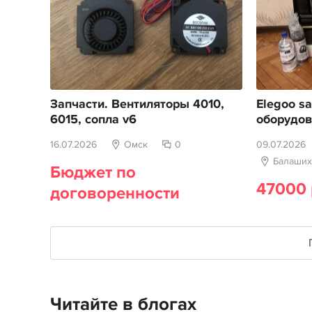
Запчасти. Вентиляторы 4010,
Elegoo sa
6015, сопла v6
оборудо
16.07.2026
Омск
0
09.07.2026
Балаших
Бюджет по
47000 
договоренности
Читайте в блогах