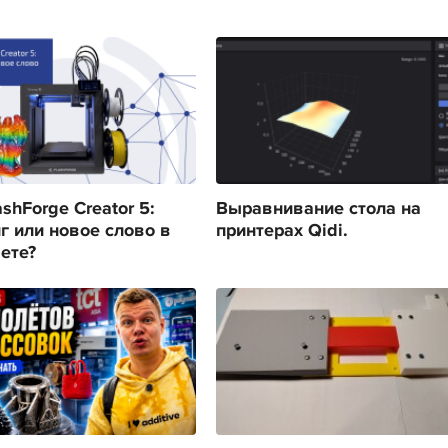
shForge Creator 5:
Выравнивание стола на
г или новое слово в
принтерах Qidi.
ете?