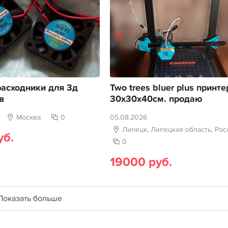
асходники для 3д
Two trees bluer plus принте
в
30х30х40см. продаю
Москва
0
05.08.2026
Липецк, Липецкая область, Рос
уб.
0
19000 руб.
Показать больше