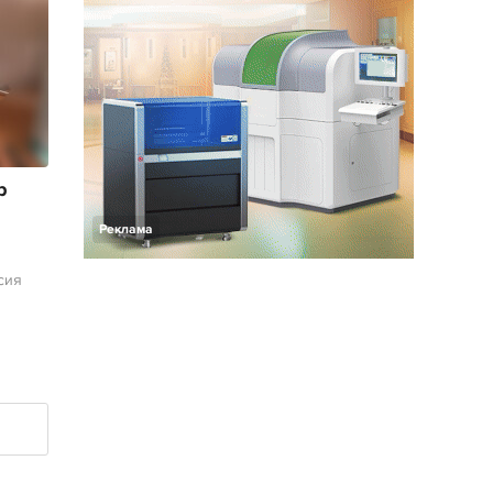
р
Реклама
сия