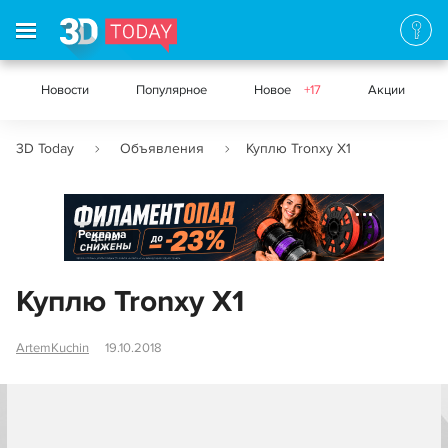
Новости
Популярное
Новое
+17
Акции
3D Today
Объявления
Куплю Tronxy X1
Реклама
Куплю Tronxy X1
ArtemKuchin
19.10.2018