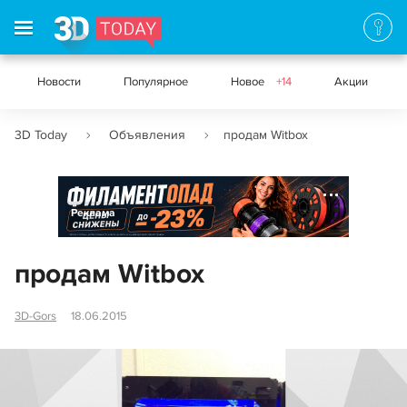
Новости
Популярное
Новое
+14
Акции
3D Today
Объявления
продам Witbox
Реклама
продам Witbox
3D-Gors
18.06.2015