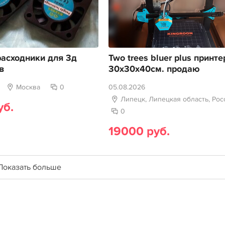
асходники для 3д
Two trees bluer plus принте
в
30х30х40см. продаю
Москва
0
05.08.2026
Липецк, Липецкая область, Рос
уб.
0
19000 руб.
Показать больше