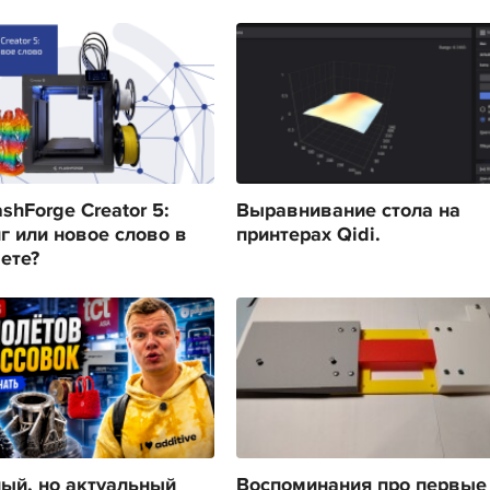
shForge Creator 5:
Выравнивание стола на
г или новое слово в
принтерах Qidi.
ете?
ый, но актуальный
Воспоминания про первые