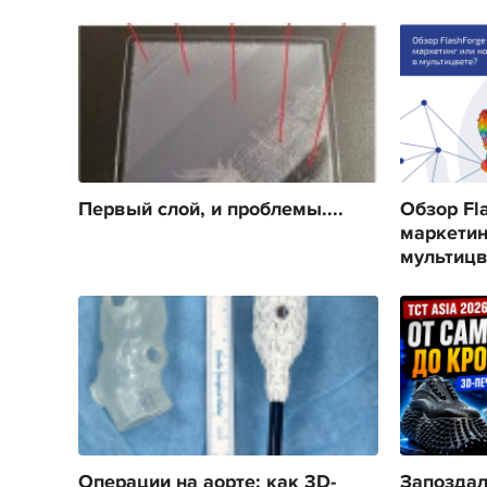
Первый слой, и проблемы....
Обзор Fla
маркетин
мультицв
Операции на аорте: как 3D-
Запоздал