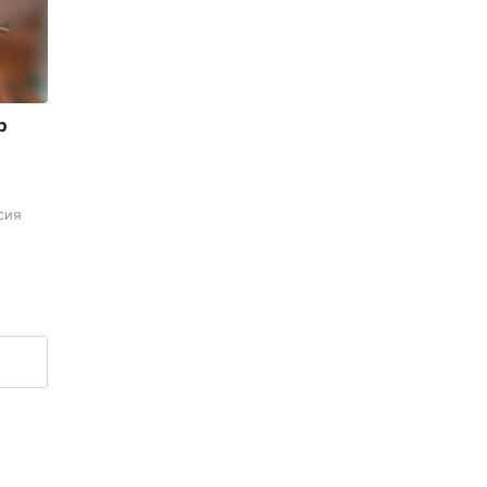
р
сия