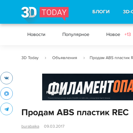
БЛОГИ
3D-
Новости
Популярное
Новое
+13
3D Today
Объявления
Продам ABS пластик 
Реклама
Продам ABS пластик REC
burabaika
09.03.2017