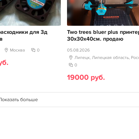
асходники для 3д
Two trees bluer plus принте
в
30х30х40см. продаю
Москва
0
05.08.2026
Липецк, Липецкая область, Рос
уб.
0
19000 руб.
Показать больше