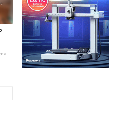
р
сия
Реклама