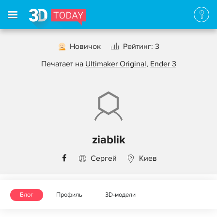
Новичок
Рейтинг: 3
Печатает на
Ultimaker Original
,
Ender 3
ziablik
Сергей
Киев
Блог
Профиль
3D-модели