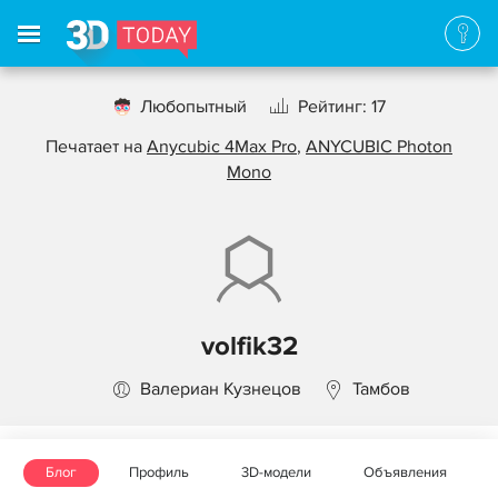
Любопытный
Рейтинг: 17
Печатает на
Anycubic 4Max Pro
,
ANYCUBIC Photon
Mono
volfik32
Валериан Кузнецов
Тамбов
Блог
Профиль
3D-модели
Объявления