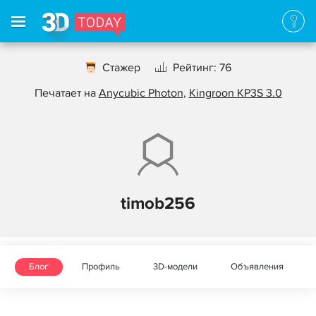
Стажер
Рейтинг: 76
Печатает на
Anycubic Photon
,
Kingroon KP3S 3.0
timob256
Блог
Профиль
3D-модели
Объявления