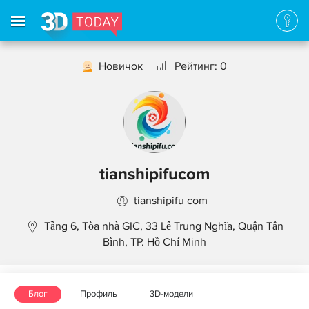
Новичок
Рейтинг: 0
tianshipifucom
tianshipifu com
Tầng 6, Tòa nhà GIC, 33 Lê Trung Nghĩa, Quận Tân
Bình, TP. Hồ Chí Minh
Блог
Профиль
3D-модели