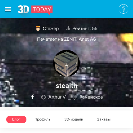
Стажер
Рейтинг: 55
Печатает на
ZENIT
,
Anet A6
stealth
Arthur V
Раменское
Блог
Профиль
3D-модели
Заказы