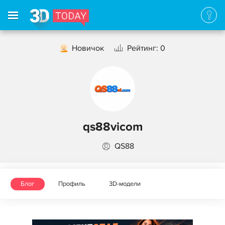
Новичок
Рейтинг: 0
qs88vicom
QS88
Блог
Профиль
3D-модели