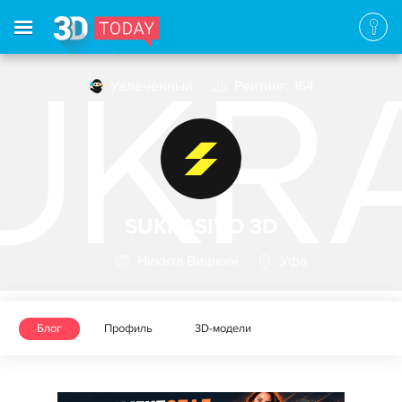
Увлеченный
Рейтинг: 164
SUKRASIVO 3D
Никита Вишкин
Уфа
Блог
Профиль
3D-модели