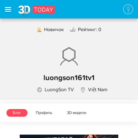
Новичок
Рейтинг: 0
luongson161tv1
LuongSon TV
Việt Nam
Блог
Профиль
3D-модели