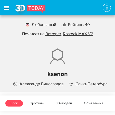
Любопытный
Рейтинг: 40
Печатает на
Botreper
,
Rostock MAX V2
ksenon
Александр Виноградов
Санкт-Петербург
Блог
Профиль
3D-модели
Объявления