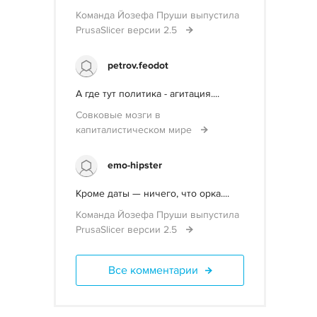
Команда Йозефа Пруши выпустила
PrusaSlicer версии 2.5
petrov.feodot
А где тут политика - агитация....
Совковые мозги в
капиталистическом мире
emo-hipster
Кроме даты — ничего, что орка....
Команда Йозефа Пруши выпустила
PrusaSlicer версии 2.5
Все комментарии