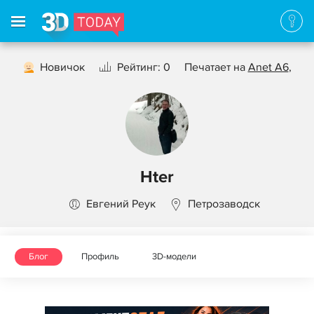
Новичок
Рейтинг: 0
Печатает на
Anet A6
,
Hter
Евгений Реук
Петрозаводск
Блог
Профиль
3D-модели