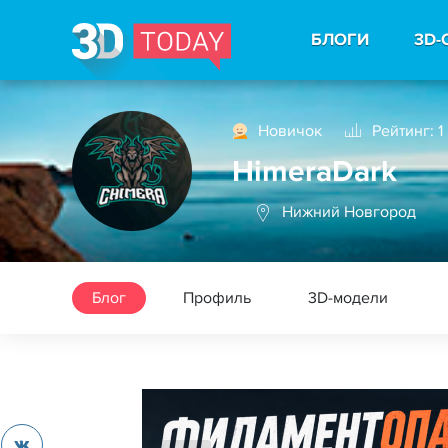
БЛОГИ
3D-
Новичок
Рейтинг: 1
HimeraDark
Нижний Новгород
Блог
Профиль
3D-модели