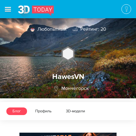
Любопытный
Рейтинг: 20
HawesVN
Мончегорск
Блог
Профиль
3D-модели