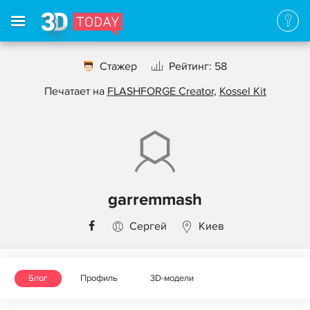
Стажер
Рейтинг: 58
Печатает на
FLASHFORGE Creator
,
Kossel Kit
garremmash
Сергей
Киев
Блог
Профиль
3D-модели