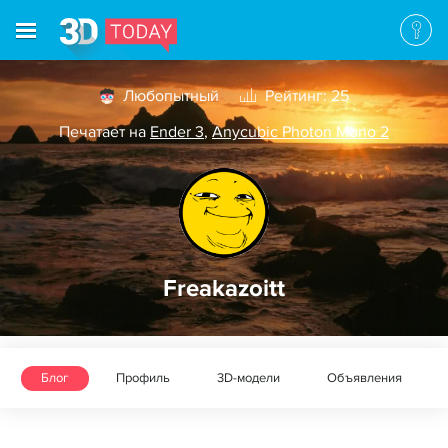
Любопытный
Рейтинг: 25
Печатает на
Ender 3
,
Anycubic Photon Mono 2
Freakazoitt
Блог
Профиль
3D-модели
Объявления