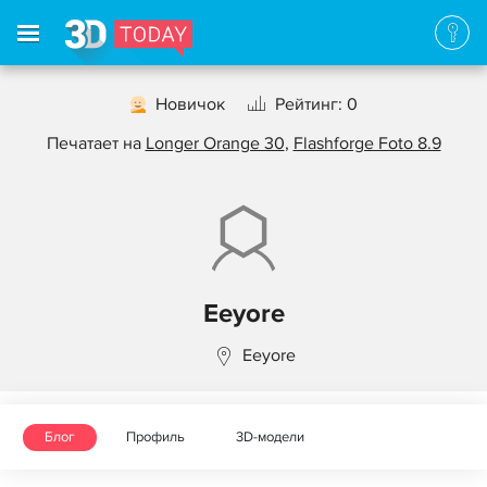
Новичок
Рейтинг: 0
Печатает на
Longer Orange 30
,
Flashforge Foto 8.9
Eeyore
Eeyore
Блог
Профиль
3D-модели