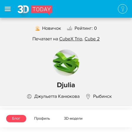
Новичок
Рейтинг: 0
Печатает на
CubeX Trio
,
Cube 2
Djulia
Джульетта Канюкова
Рыбинск
Блог
Профиль
3D-модели