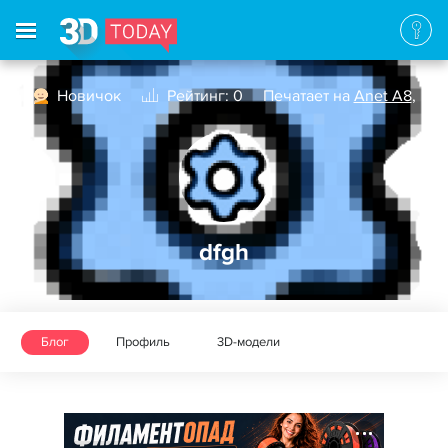
Новичок
Рейтинг: 0
Печатает на
Anet A8
,
dfgh
Блог
Профиль
3D-модели