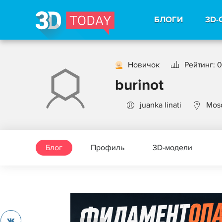
БЛОГИ
3D-
Новичок
Рейтинг: 0
burinot
juanka linati
Mos
Блог
Профиль
3D-модели