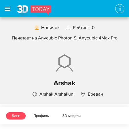
Новичок
Рейтинг: 0
Печатает на
Anycubic Photon S
,
Anycubic 4Max Pro
Arshak
Arshak Arshakuni
Ереван
Блог
Профиль
3D-модели