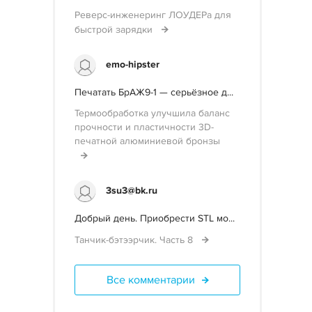
Реверс-инженеринг ЛОУДЕРа для
быстрой зарядки
emo-hipster
Печатать БрАЖ9-1 — серьёзное д...
Термообработка улучшила баланс
прочности и пластичности 3D-
печатной алюминиевой бронзы
3su3@bk.ru
Добрый день. Приобрести STL мо...
Танчик-бэтээрчик. Часть 8
Все комментарии