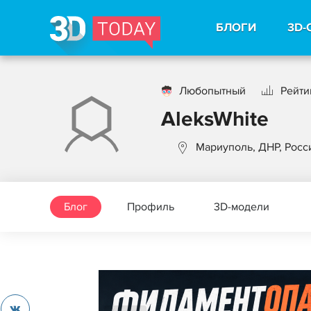
БЛОГИ
3D-
Любопытный
Рейтин
AleksWhite
Мариуполь, ДНР, Росс
Блог
Профиль
3D-модели