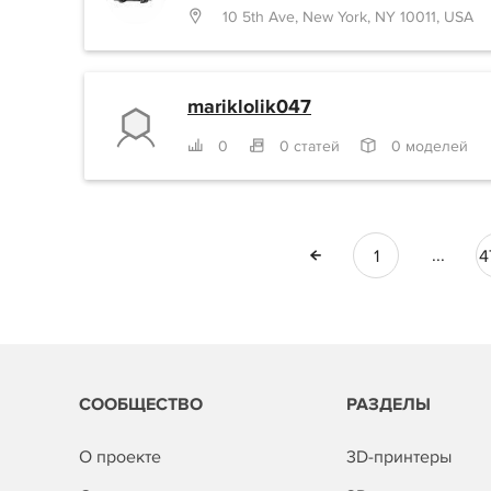
10 5th Ave, New York, NY 10011, USA
mariklolik047
0
0 статей
0 моделей
...
1
4
СООБЩЕСТВО
РАЗДЕЛЫ
О проекте
3D-принтеры