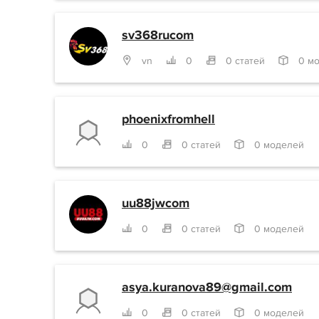
sv368rucom
vn
0
0 статей
0 м
phoenixfromhell
0
0 статей
0 моделей
uu88jwcom
0
0 статей
0 моделей
asya.kuranova89@gmail.com
0
0 статей
0 моделей