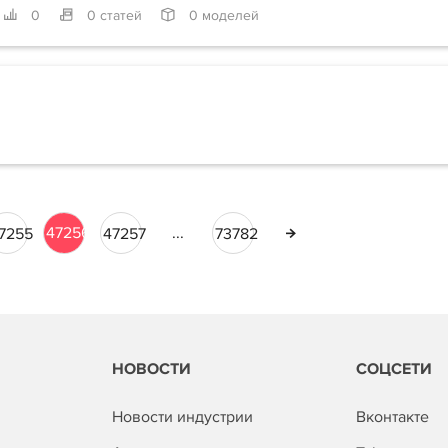
0
0 статей
0 моделей
47256
...
7255
47257
73782
НОВОСТИ
СОЦСЕТИ
Новости индустрии
Вконтакте