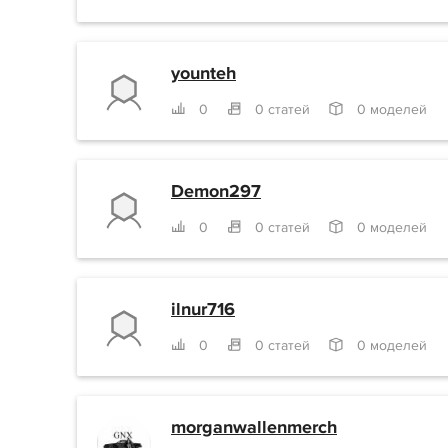
younteh
0
0 статей
0 моделей
Demon297
0
0 статей
0 моделей
ilnur716
0
0 статей
0 моделей
morganwallenmerch