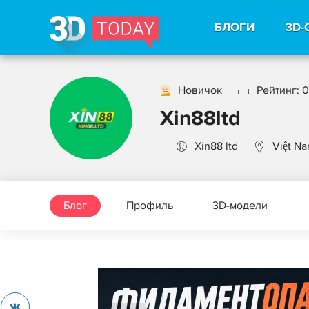
БЛОГИ
3D-
Новичок
Рейтинг: 0
Xin88ltd
Xin88 ltd
Việt N
Блог
Профиль
3D-модели