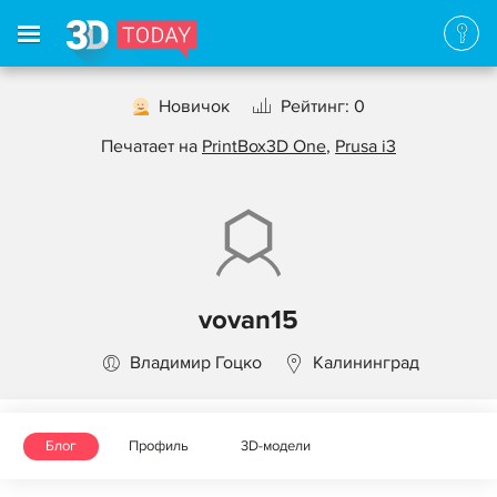
Новичок
Рейтинг: 0
Печатает на
PrintBox3D One
,
Prusa i3
vovan15
Владимир Гоцко
Калининград
Блог
Профиль
3D-модели