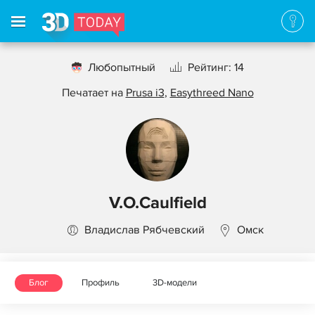
Любопытный
Рейтинг: 14
Печатает на
Prusa i3
,
Easythreed Nano
V.O.Caulfield
Владислав Рябчевский
Омск
Блог
Профиль
3D-модели