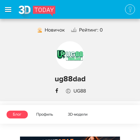
Новичок
Рейтинг: 0
ug88dad
UG88
Блог
Профиль
3D-модели