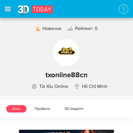
Новичок
Рейтинг: 0
txonline88cn
Tài Xỉu Online
Hồ Chí Minh
Блог
Профиль
3D-модели