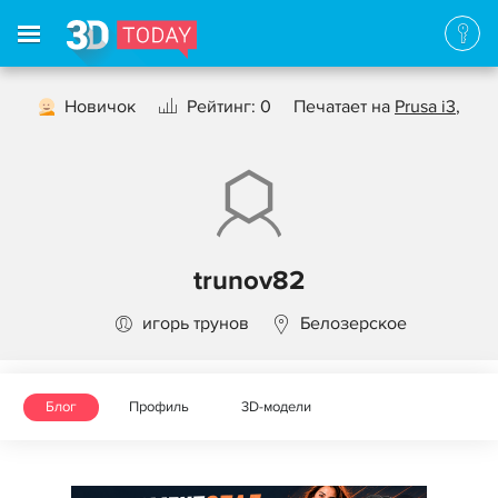
Новичок
Рейтинг: 0
Печатает на
Prusa i3
,
trunov82
игорь трунов
Белозерское
Блог
Профиль
3D-модели