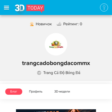
Новичок
Рейтинг: 0
trangcadobongdacommx
Trang Cá Độ Bóng Đá
Блог
Профиль
3D-модели