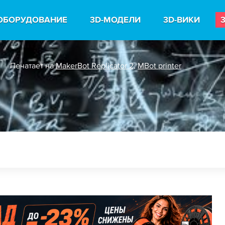
ОБОРУДОВАНИЕ
3D-МОДЕЛИ
3D-ВИКИ
Печатает на
MakerBot Replicator 2
,
MBot printer