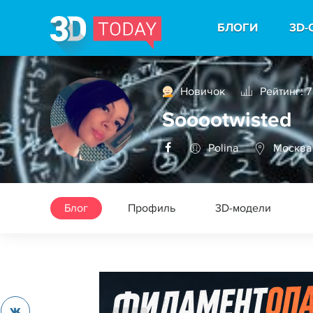
БЛОГИ
3D-
Новичок
Рейтинг: 7
Sooootwisted
Polina
Москва
Блог
Профиль
3D-модели