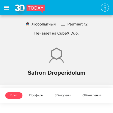
Любопытный
Рейтинг: 12
Печатает на
CubeX Duo
,
Safron Droperidolum
Блог
Профиль
3D-модели
Объявления