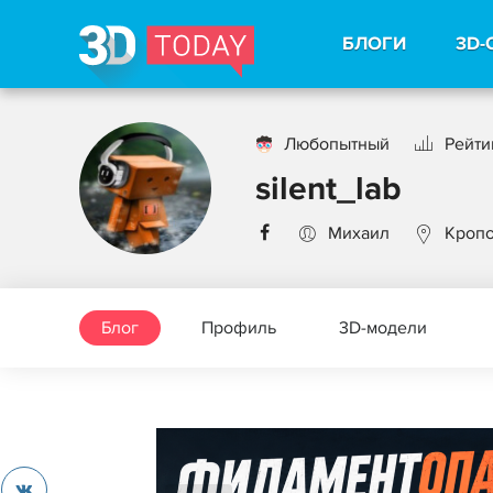
БЛОГИ
3D-
Любопытный
Рейтин
silent_lab
Михаил
Кропо
Блог
Профиль
3D-модели