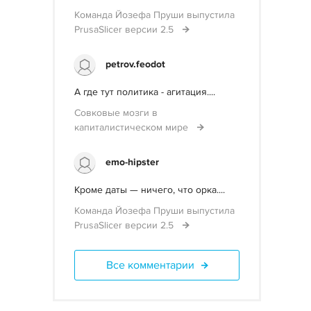
Команда Йозефа Пруши выпустила
PrusaSlicer версии 2.5
petrov.feodot
А где тут политика - агитация....
Совковые мозги в
капиталистическом мире
emo-hipster
Кроме даты — ничего, что орка....
Команда Йозефа Пруши выпустила
PrusaSlicer версии 2.5
Все комментарии