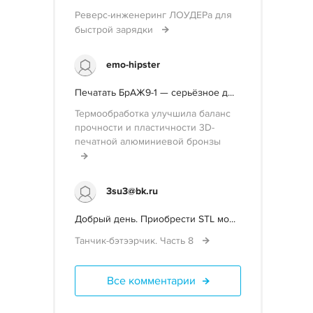
Реверс-инженеринг ЛОУДЕРа для
быстрой зарядки
emo-hipster
Печатать БрАЖ9-1 — серьёзное д...
Термообработка улучшила баланс
прочности и пластичности 3D-
печатной алюминиевой бронзы
3su3@bk.ru
Добрый день. Приобрести STL мо...
Танчик-бэтээрчик. Часть 8
Все комментарии