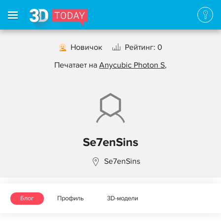
Новичок
Рейтинг: 0
Печатает на
Anycubic Photon S
,
Se7enSins
Se7enSins
Блог
Профиль
3D-модели