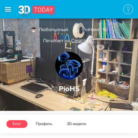
Любопытный
Рейтинг: 16
Печатает на
Creality K1
,
PioHS
Pio HS
Блог
Профиль
3D-модели