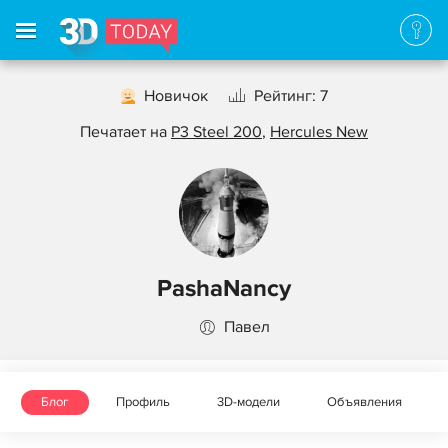
Новичок
Рейтинг: 7
Печатает на
P3 Steel 200
,
Hercules New
PashaNancy
Павел
Блог
Профиль
3D-модели
Объявления