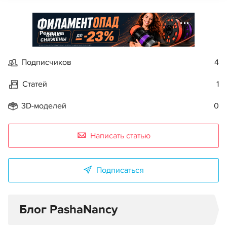
Реклама
Подписчиков
4
Статей
1
3D-моделей
0
Написать статью
Подписаться
Блог PashaNancy